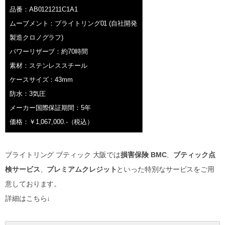
品番：AB0121211C1A1
ムーブメント：ブライトリング01 (自社開発
製造クロノグラフ)
パワーリザーブ：約70時間
素材：ステンレススチール
ケースサイズ：43mm
防水：3気圧
メーカー国際保証期間：5年
価格：￥1,067,000.-（税込）
ブライトリング ブティック 大阪では
損害保険 BMC
、
ブティック点
検サービス
、
プレミアムクレジット
といった特別なサービスをご用
意しております。
詳細はこちら↓