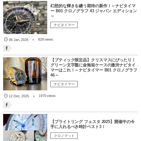
幻想的な輝きを纏う期待の新作！～ナビタイマ
ー B01 クロノグラフ 43 ジャパン エディション
～
ナビタイマー
828 views
06
Jan
,
2026
【ブティック限定品】クリスマスにぴったり！
グリーン文字盤に金無垢ケースの激渋ナビタイ
マーはこれ！～ナビタイマー B01 クロノグラフ
46～
ナビタイマー
1970 views
12
Dec
,
2025
【ブライトリング フェスタ 2025】開催中の今
手に入れるべき時計ベスト3！
クロノマット