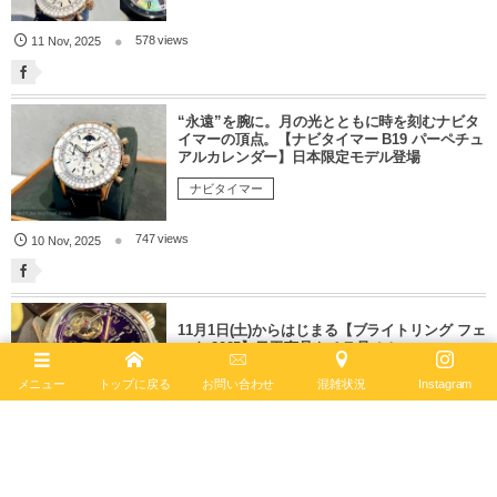
578 views
11
Nov
,
2025
“永遠”を腕に。月の光とともに時を刻むナビタ
イマーの頂点。【ナビタイマー B19 パーペチュ
アルカレンダー】日本限定モデル登場
ナビタイマー
747 views
10
Nov
,
2025
11月1日(土)からはじまる【ブライトリング フェ
スタ 2025】目玉商品をチラ見せ！
ナビタイマー
メニュー
トップに戻る
お問い合わせ
混雑状況
Instagram
1700 views
01
Nov
,
2025