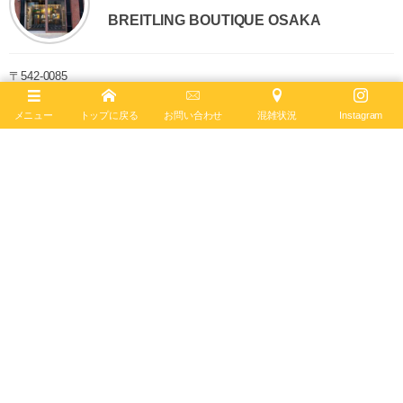
BREITLING BOUTIQUE OSAKA
〒542-0085
大阪市中央区南船場4-12-6
TEL
06-4704-1884
メニュー
トップに戻る
お問い合わせ
混雑状況
Instagram
営業時間 11:00 - 19:00 水曜定休
ブライトリング ブティック 大阪は2020年6月4日、移転リニューアルオー
プンしました。日本最大級の売場面積を誇り、最大200本の在庫を保有。
最新コンセプトによる店内で、知識と情熱を兼ね備えたブライトリング・
セールスマスターがお客様をお迎えします。
ブライトリング公式サイト
Follow :
最新記事