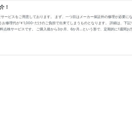
介！
なサービスをご用意しております。 まず、一つ目はメーカー保証外の修理が必要に
￥1,000-だけのご負担で出来てしまうものとなります。 詳細は、下記リンクよりご覧くださ
出来る無料点検サービスです。 ご購入後から3か月、6か月…という形で、定期的に1週間