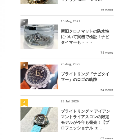
76 views
15 May, 2021
2
新旧クロノマットの防水性
について実機で検証！ナビ
タイマーも・・・
74 views
25 Aug, 2022
3
ブライトリング『ナビタイ
マー』のロゴの軌跡
64 views
28 Jul, 2026
4
ブライトリング × アイアン
マントライアスロンの限定
モデルが今年も発売！【プ
ロフェッショナル エ...
63 views