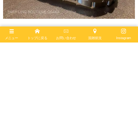
メニュー
トップに戻る
お問い合わせ
混雑状況
Instagram
最後はブライトリングで最も堅牢にデザインされているアベンジャ
ーに使用されているブレスレットです。スーパーオーシャンと同じ3
連のブレスレットを使用していますが、1コマ1コマの厚みが全然違
います。ハードに使用する場合でも、へこたれない強さを持ってい
ます。重さは出てしまうものの、男らしさと、堅牢さが魅力的で
す。
いかがでしたでしょうか？本日はブレスレットのご紹介致しました
が、デザインも勿論ですが、時計のコンセプトに合った、ブレスレ
ットが付いていることが分かって頂けたのではないでしょうか？
ブレスレットだけでも様々な種類と個性があり、是非お時計をご検