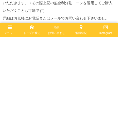
いただきます。（その際上記の無金利分割ローンを適用してご購入
いただくことも可能です）
詳細はお気軽にお電話またはメールでお問い合わせ下さいませ。
●Tel:
06-4704-1884
メニュー
トップに戻る
お問い合わせ
混雑状況
Instagram
●E-mail: osaka@breitling.com
ご来店、心よりお待ちしております。
フォローお願いします♪