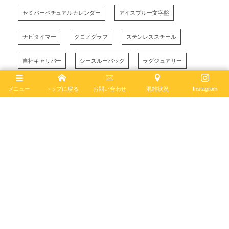
セミパーペチュアルカレンダー
アイスブルー文字盤
ナビタイマー
クロノグラフ
ステンレススチール
自社キャリバー
シースルーバック
ラグジュアリー
October
26
,
2025
メニュー
トップに戻る
お問い合わせ
混雑状況
Instagram
ブライトリング ブティック 大阪
BREITLING BOUTIQUE OSAKA
〒542-0085
大阪市中央区南船場4-12-6
TEL
06-4704-1884