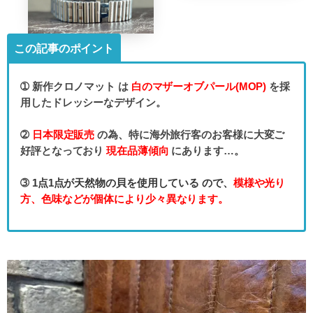
この記事のポイント
➀ 新作クロノマット は
白のマザーオブパール(MOP)
を採
用したドレッシーなデザイン。
➁
日本限定販売
の為、特に海外旅行客のお客様に大変ご
好評となっており
現在品薄傾向
にあります…。
➂
1点1点が天然物の貝を使用している
ので、
模様や光り
方、色味
などが個体により少々異なります。