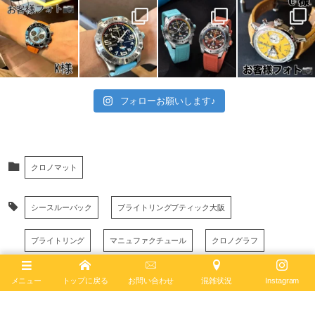
フォローお願いします♪
クロノマット
シースルーバック
ブライトリングブティック大阪
ブライトリング
マニュファクチュール
クロノグラフ
日本限定
新作
クロノマット
限定
メニュー
トップに戻る
お問い合わせ
混雑状況
Instagram
マザーオブパール
ステンレススチール
MOP