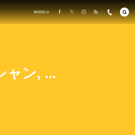
MODELS
, ...