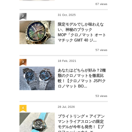
67 views
31 Oct, 2025
2
限定モデルでしか味わえな
い、神秘のブラック
MOP「クロノマット オート
マチック GMT 40 ジ...
57 views
18 Feb, 2021
3
あなたはどちらが好み？2種
類のクロノマットを徹底比
較！【クロノマット JSP/ク
ロノマット BO...
53 views
28 Jul, 2026
4
ブライトリング × アイアン
マントライアスロンの限定
モデルが今年も発売！【プ