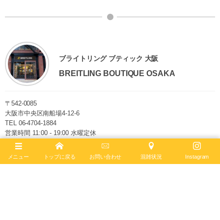
ブライトリング ブティック 大阪
BREITLING BOUTIQUE OSAKA
〒542-0085
大阪市中央区南船場4-12-6
TEL
06-4704-1884
営業時間 11:00 - 19:00 水曜定休
ブライトリング ブティック 大阪は2020年6月4日、移転リニューアルオー
メニュー
トップに戻る
お問い合わせ
混雑状況
Instagram
プンしました。日本最大級の売場面積を誇り、最大200本の在庫を保有。
最新コンセプトによる店内で、知識と情熱を兼ね備えたブライトリング・
セールスマスターがお客様をお迎えします。
ブライトリング公式サイト