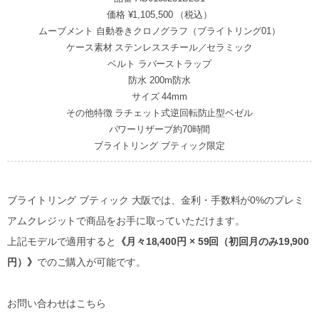
価格 ¥1,105,500 （税込）
ムーブメント 自動巻きクロノグラフ（ブライトリング01）
ケース素材 ステンレススチール／セラミック
ベルト ラバーストラップ
防水 200m防水
サイズ 44mm
その他特徴 ラチェット式逆回転防止型ベゼル
パワーリザーブ約70時間
ブライトリング ブティック限定
ブライトリング ブティック 大阪では、金利・手数料が0%のプレミ
アムクレジットで商品をお手に取っていただけます。
上記モデルで適用すると
《月々18,400円 × 59回（初回月のみ19,900
円）》
でのご購入が可能です。
お問い合わせはこちら