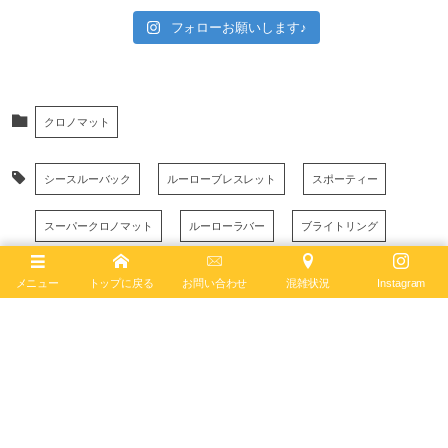
フォローお願いします♪
クロノマット
シースルーバック
ルーローブレスレット
スポーティー
スーパークロノマット
ルーローラバー
ブライトリング
クロノグラフ
セラミック
限定
メニュー
トップに戻る
お問い合わせ
混雑状況
Instagram
July
17
,
2022