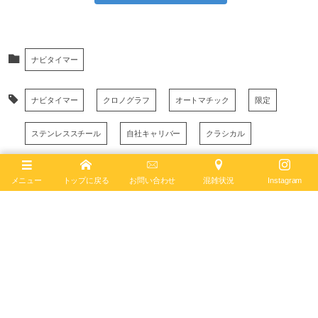
ナビタイマー
ナビタイマー
クロノグラフ
オートマチック
限定
ステンレススチール
自社キャリバー
クラシカル
ビジネス
グリーン文字盤
ブライトリング
メニュー
トップに戻る
お問い合わせ
混雑状況
Instagram
June
18
,
2024
ブライトリング ブティック 大阪