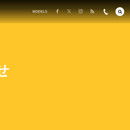
MODELS
せ