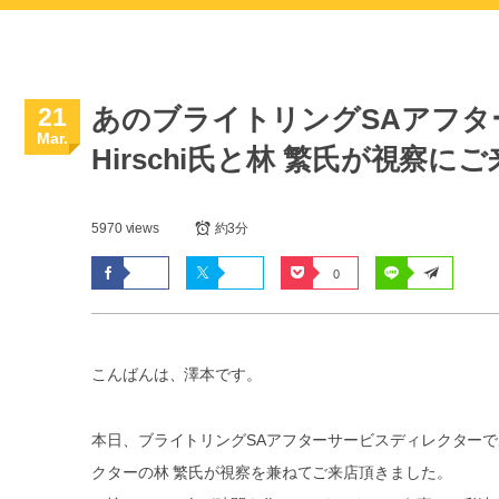
21
あのブライトリングSAアフター
Mar.
Hirschi氏と林 繁氏が視察に
5970 views
約3分
0
こんばんは、澤本です。
本日、ブライトリングSAアフターサービスディレクターであるR
クターの林 繁氏が視察を兼ねてご来店頂きました。