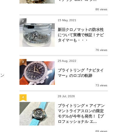
86 views
15 May, 2021
2
新旧クロノマットの防水性
について実機で検証！ナビ
タイマーも・・・
76 views
25 Aug, 2022
3
ブライトリング『ナビタイ
コン
マー』のロゴの軌跡
73 views
28 Jul, 2026
4
ブライトリング × アイアン
マントライアスロンの限定
モデルが今年も発売！【プ
ロフェッショナル エ...
69 views