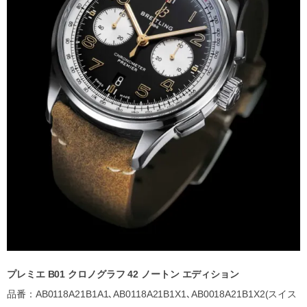
プレミエ B01 クロノグラフ 42 ノートン エディション
品番：AB0118A21B1A1､AB0118A21B1X1､AB0018A21B1X2(スイス