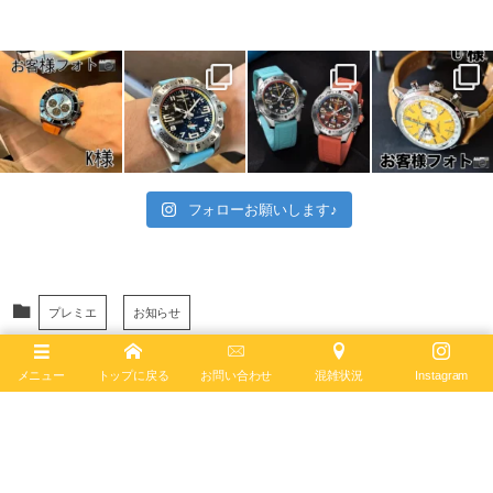
フォローお願いします♪
プレミエ
お知らせ
メニュー
トップに戻る
お問い合わせ
混雑状況
Instagram
ブライトリング
クロノグラフ
自動巻き
プレミエ
ツーカウンター
タキメーター
自社製キャリバー
ブラックダイヤル
ノートン
カフェレーサー