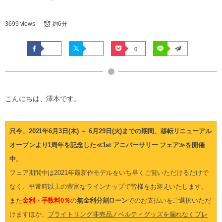
3699 views
約6分
0
こんにちは、澤本です。
只今、2021年6月3日(木) ～ 6月29日(火)までの期間、移転リニューアル
オープンより
1周年を記念した≪1st アニバーサリー フェア≫を開催
中
。
フェア期間中は2021年最新作モデルをいち早くご覧いただけるだけで
なく、平常時以上の豊富なラインナップで皆様をお迎えいたします。
また
金利・手数料0％
の
無金利分割ローン
でのお支払いをご選択いただ
けますほか、
ブライトリング非売品ノベルティグッズを漏れなくプレ