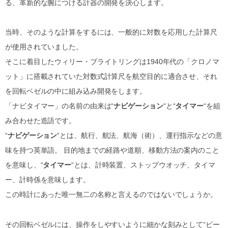
る、革新的な腕につける計器の開発を決心します。
当時、そのような計算をするには、一般的に対数を応用した計算尺
が使用されていました。
そこに着目したウィリー・ブライトリングは1940年代の「クロノマ
ット」に搭載されていた対数式計算尺を航空目的に適合させ、それ
を回転ベゼルの中に組み込み開発をします。
「ナビタイマー」の名前の由来は“
ナビゲーション
“と“
タイマー
“を組
み合わせた造語です。
“
ナビゲーション
“とは、航行、航法、航海（術）、運行指示などの意
味を持つ英単語。 目的地までの経路や道順、移動方法の案内のこと
を意味し、“
タイマー
“とは、計時装置、ストップウオッチ、タイマ
ー、計時係を意味します。
この時計にあった唯一無二の名称と言えるのではないでしょうか。
その回転ベゼルには、操作をしやすいように細かな刻みとして“ビー