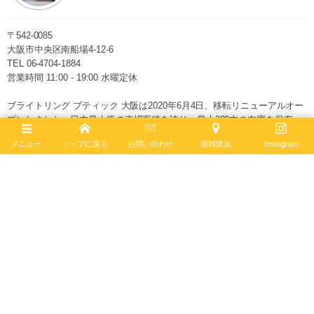
〒542-0085
大阪市中央区南船場4-12-6
TEL
06-4704-1884
営業時間 11:00 - 19:00 水曜定休
ブライトリング ブティック 大阪は2020年6月4日、移転リニューアルオー
プンしました。日本最大級の売場面積を誇り、最大200本の在庫を保有。
最新コンセプトによる店内で、知識と情熱を兼ね備えたブライトリング・
メニュー
トップに戻る
お問い合わせ
混雑状況
Instagram
セールスマスターがお客様をお迎えします。
ブライトリング公式サイト
Follow :
最新記事