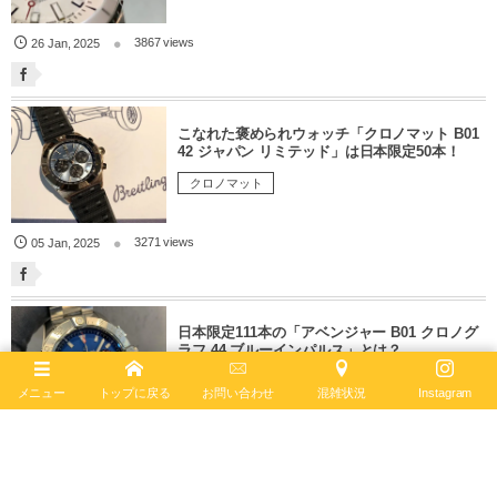
3867 views
26
Jan
,
2025
こなれた褒められウォッチ「クロノマット B01
42 ジャパン リミテッド」は日本限定50本！
クロノマット
3271 views
05
Jan
,
2025
日本限定111本の「アベンジャー B01 クロノグ
ラフ 44 ブルーインパルス」とは？
アベンジャー
メニュー
トップに戻る
お問い合わせ
混雑状況
Instagram
2708 views
03
Dec
,
2024