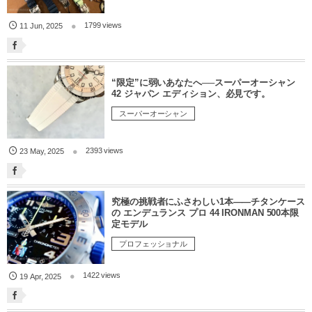
1799 views
11
Jun
,
2025
“限定”に弱いあなたへ──スーパーオーシャン
42 ジャパン エディション、必見です。
スーパーオーシャン
2393 views
23
May
,
2025
究極の挑戦者にふさわしい1本——チタンケース
の エンデュランス プロ 44 IRONMAN 500本限
定モデル
プロフェッショナル
1422 views
19
Apr
,
2025