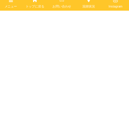
メニュー
トップに戻る
お問い合わせ
混雑状況
Instagram
フォローお願いします♪
クロノマット
ステンレススチール
ゴールド
ラグジュアリー
メンズ
スポーティー
サウスシー
アイスブルー文字盤
クロノマット
オートマチック
限定
レディース
August
7
,
2025