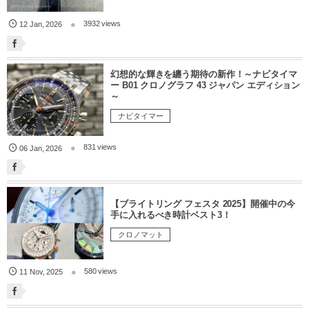
3932 views
12
Jan
,
2026
幻想的な輝きを纏う期待の新作！～ナビタイマ
ー B01 クロノグラフ 43 ジャパン エディション
～
ナビタイマー
831 views
06
Jan
,
2026
【ブライトリング フェスタ 2025】開催中の今
手に入れるべき時計ベスト3！
クロノマット
580 views
11
Nov
,
2025