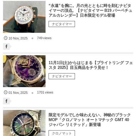
“永遠”を腕に。月の光とともに時を刻むナビタ
イマーの頂点。【ナビタイマー B19 パーペチュ
アルカレンダー】日本限定モデル登場
ナビタイマー
749 views
10
Nov
,
2025
11月1日(土)からはじまる【ブライトリング フェ
スタ 2025】目玉商品をチラ見せ！
ナビタイマー
1701 views
01
Nov
,
2025
限定モデルでしか味わえない、神秘のブラック
MOP「クロノマット オートマチック GMT 40
ジャパン リミテッド」新登場
クロノマット