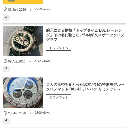
2253 views
01
Jun
,
2026
腕元に走る情熱「トップタイム B01 レーシン
グ」その名に恥じない“本物”のスポーツクロノ
グラフ
トップタイム
2173 views
09
Apr
,
2026
大人の余裕をまとった50本だけの特別モデル～
クロノマット B01 42 ジャパン リミテッド～
クロノマット
1300 views
29
Mar
,
2026