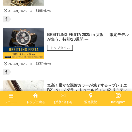
3198 views
31
Oct
,
2025
BREITLING FESTA 2025 in 大阪 ― 限定モデル
が集う、特別な3週間 ―
トップタイム
1237 views
26
Oct
,
2025
気高く厳かな深紫カラーが魅了する～プレミエ
B21 クロノグラフ トゥールビヨン 42 リミテッ
ド エディション～
メニュー
トップに戻る
お問い合わせ
混雑状況
Instagram
プレミエ
693 views
02
Oct
,
2025