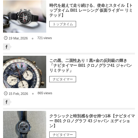
時代を超えて走り続ける、使命とスタイル【ト
ップタイム B01 レーシング 仮面ライダー リミ
テッド】
トップタイム
721 views
19
Mar
,
2026
この黒、二面性あり！黒×金の反則級の輝き
「ナビタイマー B01 クロノグラフ41 ジャパン
リミテッド」
ナビタイマー
865 views
15
Feb
,
2026
クラシックと特別感を併せ持つ1本【ナビタイマ
ー B01 クロノグラフ 43 ジャパン エディショ
ン】
ナビタイマー