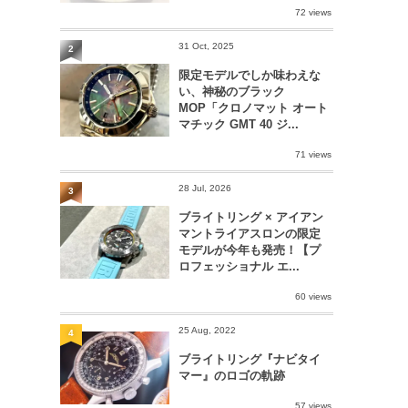
72 views
31 Oct, 2025
2
限定モデルでしか味わえな
い、神秘のブラック
MOP「クロノマット オート
マチック GMT 40 ジ...
71 views
28 Jul, 2026
3
ブライトリング × アイアン
マントライアスロンの限定
モデルが今年も発売！【プ
ロフェッショナル エ...
60 views
25 Aug, 2022
4
ブライトリング『ナビタイ
マー』のロゴの軌跡
57 views