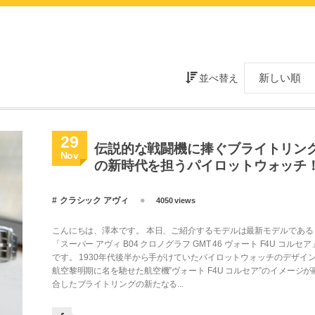
並べ替え
29
伝説的な戦闘機に捧ぐブライトリン
Nov
の新時代を担うパイロットウォッチ
クラシック アヴィ
4050 views
こんにちは、澤本です。 本日、ご紹介するモデルは最新モデルである
「スーパー アヴィ B04 クロノグラフ GMT 46 ヴォート F4U コルセア
です。 1930年代後半から手がけていたパイロットウォッチのデザイ
航空黎明期に名を馳せた航空機”ヴォート F4U コルセア”のイメージが
合したブライトリングの新たなる...