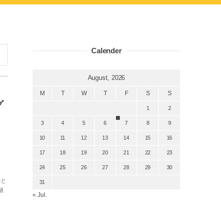
Calender
August, 2026
M
T
W
T
F
S
S
グ
1
2
！
3
4
5
6
7
8
9
10
11
12
13
14
15
16
17
18
19
20
21
22
23
24
25
26
27
28
29
30
」
ンと
31
融
« Jul.