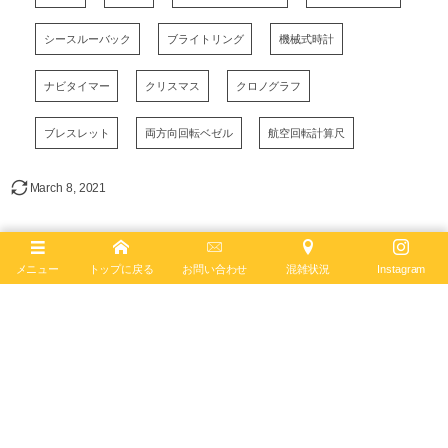
シースルーバック
ブライトリング
機械式時計
ナビタイマー
クリスマス
クロノグラフ
ブレスレット
両方向回転ベゼル
航空回転計算尺
March
8
,
2021
メニュー
トップに戻る
お問い合わせ
混雑状況
Instagram
ブライトリング ブティック 大阪
BREITLING BOUTIQUE OSAKA
〒542-0085
大阪市中央区南船場4-12-6