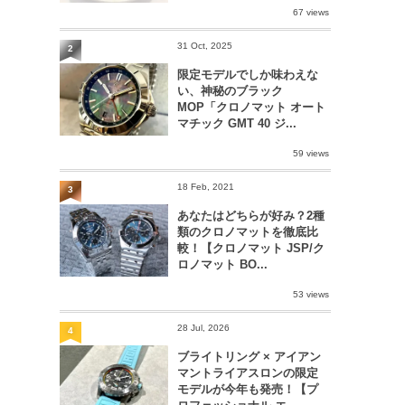
67 views
31 Oct, 2025
2
限定モデルでしか味わえな
い、神秘のブラック
MOP「クロノマット オート
マチック GMT 40 ジ...
59 views
18 Feb, 2021
3
あなたはどちらが好み？2種
類のクロノマットを徹底比
較！【クロノマット JSP/ク
ロノマット BO...
53 views
28 Jul, 2026
4
ブライトリング × アイアン
マントライアスロンの限定
モデルが今年も発売！【プ