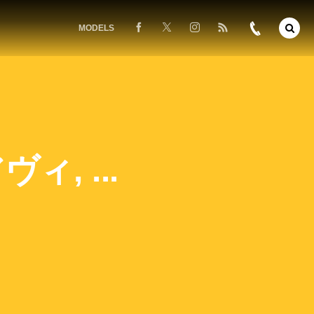
MODELS
, ...