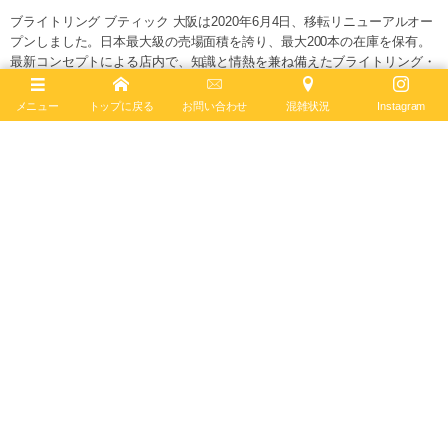
ブライトリング ブティック 大阪は2020年6月4日、移転リニューアルオー
プンしました。日本最大級の売場面積を誇り、最大200本の在庫を保有。
最新コンセプトによる店内で、知識と情熱を兼ね備えたブライトリング・
セールスマスターがお客様をお迎えします。
メニュー
トップに戻る
お問い合わせ
混雑状況
Instagram
ブライトリング公式サイト
Follow :
最新記事
2026年8月7日
ナビタイマー オートマチック GMT 41
A32310211G1A1 ― 伝統のパイロットウォッチ
に...
ナビタイマー
2026年7月28日