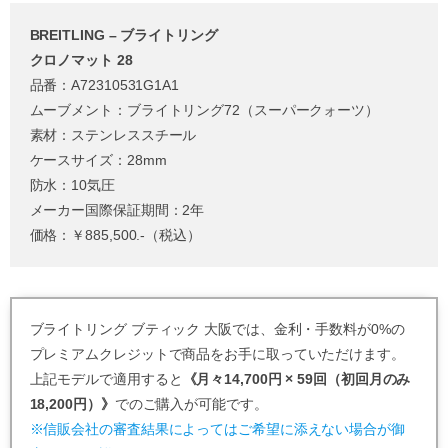
BREITLING – ブライトリング
クロノマット 28
品番：A72310531G1A1
ムーブメント：ブライトリング72（スーパークォーツ）
素材：ステンレススチール
ケースサイズ：28mm
防水：10気圧
メーカー国際保証期間：2年
価格：￥885,500.-（税込）
ブライトリング ブティック 大阪では、金利・手数料が0%の
プレミアムクレジットで商品をお手に取っていただけます。
上記モデルで適用すると
《月々14,700円 × 59回（初回月のみ
18,200円）》
でのご購入が可能です。
※信販会社の審査結果によってはご希望に添えない場合が御