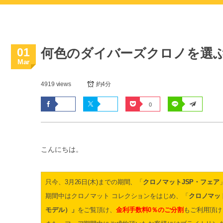
01
何色のダイバーズクロノを選
Mar
4919 views
約4分
0
こんにちは。
只今、3月26日(木)までの期間、「
クロノマットJSP・フェア
期間中はクロノマット コレクションをはじめ、「
クロノマッ
モデル）」
をご覧頂け、
金利手数料0％のご分割
もご利用頂け