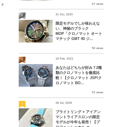
ウォ
67 views
31 Oct, 2025
2
限定モデルでしか味わえな
い、神秘のブラック
MOP「クロノマット オート
マチック GMT 40 ジ...
59 views
18 Feb, 2021
3
あなたはどちらが好み？2種
類のクロノマットを徹底比
較！【クロノマット JSP/ク
ロノマット BO...
53 views
28 Jul, 2026
4
ブライトリング × アイアン
マントライアスロンの限定
モデルが今年も発売！【プ