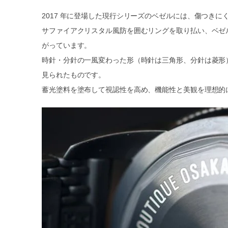
2017 年に登場した現行シリーズのベゼルには、傷つき
サファイアクリスタル風防を囲むリングを取り払い、ベゼ
がっています。
時針・分針の一風変わった形（時針は三角形、分針は菱形）
見られたものです。
蓄光塗料を塗布して視認性を高め、機能性と美観を理想的