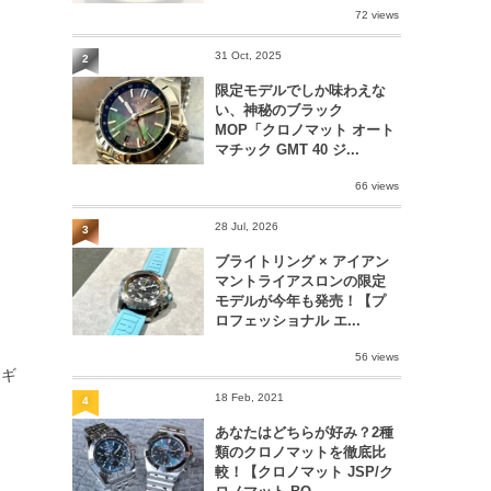
72 views
31 Oct, 2025
2
限定モデルでしか味わえな
い、神秘のブラック
MOP「クロノマット オート
マチック GMT 40 ジ...
66 views
28 Jul, 2026
3
ブライトリング × アイアン
マントライアスロンの限定
モデルが今年も発売！【プ
ロフェッショナル エ...
56 views
レギ
18 Feb, 2021
4
あなたはどちらが好み？2種
類のクロノマットを徹底比
較！【クロノマット JSP/ク