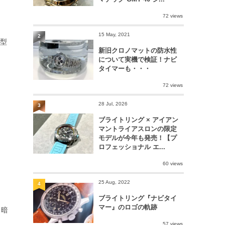
72 views
15 May, 2021
2
型
新旧クロノマットの防水性
について実機で検証！ナビ
タイマーも・・・
72 views
28 Jul, 2026
3
ブライトリング × アイアン
マントライアスロンの限定
モデルが今年も発売！【プ
ロフェッショナル エ...
60 views
25 Aug, 2022
4
ブライトリング『ナビタイ
マー』のロゴの軌跡
・暗
57 views