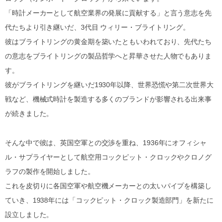
「時計メーカーとして航空業界の発展に貢献する」と言う意志を先
代たちより引き継いだ、3代目 ウィリー・ブライトリング。
彼はブライトリングの黄金期を築いたともいわれており、先代たち
の意志をブライトリングの製品哲学へと昇華させた人物でもありま
す。
彼がブライトリングを継いだ1930年以降、世界恐慌や第二次世界大
戦など、機械式時計を製造する多くのブランドが影響される出来事
が続きました。
そんな中で彼は、英国空軍との交渉を重ね、1936年にオフィシャ
ル・サプライヤーとして航空用コックピット・クロックやクロノグ
ラフの製作を開始しました。
これを皮切りに各国空軍や航空機メーカーとの太いパイプを構築し
ていき、1938年には「コックピット・クロック製造部門」を新たに
設立しました。