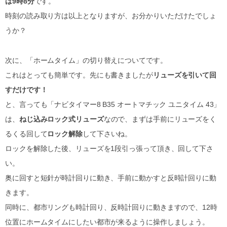
は9時8分
です。
時刻の読み取り方は以上となりますが、お分かりいただけたでしょ
うか？
次に、「ホームタイム」の切り替えについてです。
これはとっても簡単です。先にも書きましたが
リューズを引いて回
すだけです！
と、言っても「ナビタイマー8 B35 オートマチック ユニタイム 43」
は、
ねじ込みロック式リューズ
なので、まずは手前にリューズをく
るくる回して
ロック解除
して下さいね。
ロックを解除した後、リューズを1段引っ張って頂き、回して下さ
い。
奥に回すと短針が時計回りに動き、手前に動かすと反時計回りに動
きます。
同時に、都市リングも時計回り、反時計回りに動きますので、12時
位置にホームタイムにしたい都市が来るように操作しましょう。