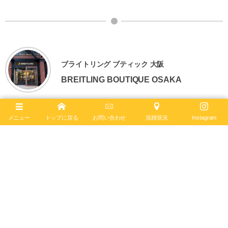
ブライトリング ブティック 大阪
BREITLING BOUTIQUE OSAKA
〒542-0085
メニュー
トップに戻る
お問い合わせ
混雑状況
Instagram
大阪市中央区南船場4-12-6
TEL
06-4704-1884
営業時間 11:00 - 19:00 水曜定休
ブライトリング ブティック 大阪は2020年6月4日、移転リニューアルオー
プンしました。日本最大級の売場面積を誇り、最大200本の在庫を保有。
最新コンセプトによる店内で、知識と情熱を兼ね備えたブライトリング・
セールスマスターがお客様をお迎えします。
ブライトリング公式サイト