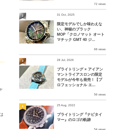
72 views
31 Oct, 2025
2
限定モデルでしか味わえな
い、神秘のブラック
MOP「クロノマット オート
マチック GMT 40 ジ...
68 views
28 Jul, 2026
3
ブライトリング × アイアン
マントライアスロンの限定
モデルが今年も発売！【プ
ロフェッショナル エ...
ャ
56 views
25 Aug, 2022
。
4
は
ブライトリング『ナビタイ
マー』のロゴの軌跡
54 views