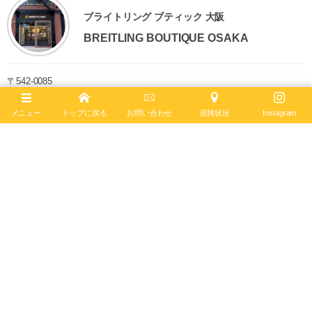
ブライトリング ブティック 大阪
BREITLING BOUTIQUE OSAKA
〒542-0085
大阪市中央区南船場4-12-6
TEL
06-4704-1884
メニュー
トップに戻る
お問い合わせ
混雑状況
Instagram
営業時間 11:00 - 19:00 水曜定休
ブライトリング ブティック 大阪は2020年6月4日、移転リニューアルオー
プンしました。日本最大級の売場面積を誇り、最大200本の在庫を保有。
最新コンセプトによる店内で、知識と情熱を兼ね備えたブライトリング・
セールスマスターがお客様をお迎えします。
ブライトリング公式サイト
Follow :