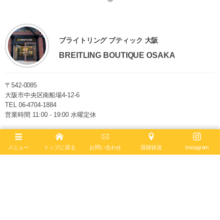
ブライトリング ブティック 大阪
BREITLING BOUTIQUE OSAKA
〒542-0085
大阪市中央区南船場4-12-6
TEL
06-4704-1884
営業時間 11:00 - 19:00 水曜定休
ブライトリング ブティック 大阪は2020年6月4日、移転リニューアルオー
プンしました。日本最大級の売場面積を誇り、最大200本の在庫を保有。
メニュー
トップに戻る
お問い合わせ
混雑状況
Instagram
最新コンセプトによる店内で、知識と情熱を兼ね備えたブライトリング・
セールスマスターがお客様をお迎えします。
ブライトリング公式サイト
Follow :