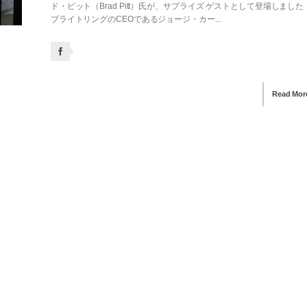
ド・ピット（Brad Pitt）氏が、サプライズ ゲストとして登場しました
ブライトリングのCEOであるジョージ・カー...
Read Mor