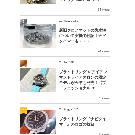
74 views
15 May, 2021
2
新旧クロノマットの防水性
について実機で検証！ナビ
タイマーも・・・
74 views
28 Jul, 2026
3
ブライトリング × アイアン
マントライアスロンの限定
モデルが今年も発売！【プ
ロフェッショナル エ...
63 views
25 Aug, 2022
4
ブライトリング『ナビタイ
マー』のロゴの軌跡
58 views