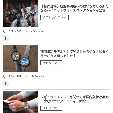
【新作登場】航空黎明期への思いを寄せる新た
なるパイロットウォッチコレクションが登場！
クラシック アヴィ
2725 views
18
Nov
,
2021
期間限定モデルとして登場した希少なナビタイ
マーが再入荷しました！
ナビタイマー
3685 views
17
Oct
,
2021
レギュラーモデルにも関わらず国内入荷が極め
て少ないナビタイマーをご紹介！
ナビタイマー