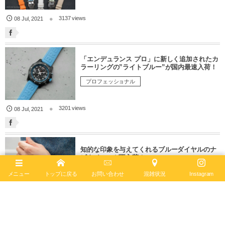
3137 views
08
Jul
,
2021
「エンデュランス プロ」に新しく追加されたカ
ラーリングの”ライトブルー”が国内最速入荷！
プロフェッショナル
3201 views
08
Jul
,
2021
知的な印象を与えてくれるブルーダイヤルのナ
ビタイマーが再入荷！
ナビタイマー
メニュー
トップに戻る
お問い合わせ
混雑状況
Instagram
4012 views
03
Jul
,
2021