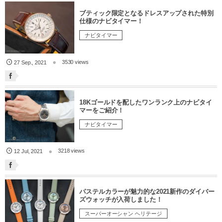
ブティック限定となるドレスアップされた特別
仕様のナビタイマー！
ナビタイマー
3530 views
27
Sep.
,
2021
18Kゴールドを配したワンランク上のナビタイ
マーをご紹介！
ナビタイマー
3218 views
12
Jul
,
2021
パステルカラーが魅力的な2021新作のダイバー
ズウォッチが入荷しました！
スーパーオーシャン ヘリテージ