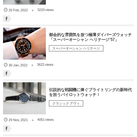
3220 views
20
Feb
,
2022
都会的な雰囲気を放つ極薄ダイバーズウォッチ
「スーパーオーシャン ヘリテージ’57」
スーパーオーシャン ヘリテージ
3622 views
30
Jan
,
2022
伝説的な戦闘機に捧ぐブライトリングの新時代
を担うパイロットウォッチ！
クラシック アヴィ
4051 views
29
Nov
,
2021