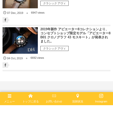
クラシック アヴィ
6947 views
07
Dec
,
2019
2019年新作 アビエーター8コレクションより、
コンセプトショップ限定モデル「アビエーター8
B01 クロノグラフ 43 モスキート」が発表され
ました。
クラシック アヴィ
6692 views
04
Oct
,
2019
オンライン接客はじめました
メニュー
トップに戻る
お問い合わせ
混雑状況
Instagram