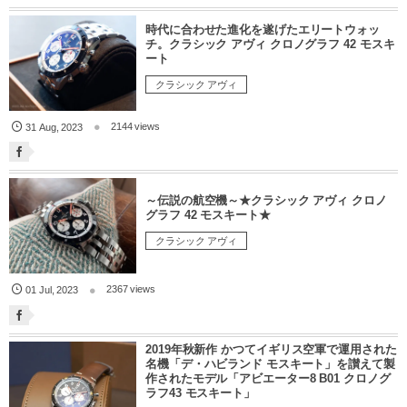
時代に合わせた進化を遂げたエリートウォッ
チ。クラシック アヴィ クロノグラフ 42 モスキ
ート
クラシック アヴィ
2144 views
31
Aug
,
2023
～伝説の航空機～★クラシック アヴィ クロノ
グラフ 42 モスキート★
クラシック アヴィ
2367 views
01
Jul
,
2023
2019年秋新作 かつてイギリス空軍で運用された
名機「デ・ハビランド モスキート」を讃えて製
作されたモデル「アビエーター8 B01 クロノグ
ラフ43 モスキート」