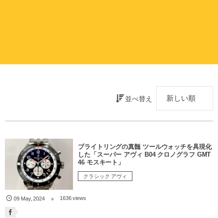
並べ替え
ブライトリングの真髄 ツールウォッチを具現化
した「スーパー アヴィ B04 クロノグラフ GMT
46 モスキート」
クラシック アヴィ
1636 views
09
May
,
2024