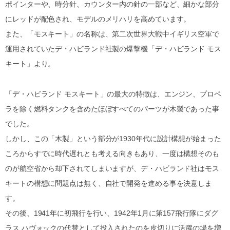
ポインターや、時分針、カウンター内の針の一部など、細かな部分
にレッドが配色され、モデルのメリハリを高めています。
また、「モスキート」の名称は、第二次世界大戦中イギリス空軍で
運用されていたデ・ハビランド社製の爆撃機「デ・ハビランド モス
キート」より。
「デ・ハビランド モスキート」の最大の特徴は、エンジン、プロペ
ラを除く燃料タンクを含めたほぼすべてのパーツが木製であった事
でした。
しかし、この「木製」という部分が1930年代に設計構想が始まった
ころからすでに時代遅れとも考える向きもあり、一度は構想そのも
のが航空省から却下されてしまいますが、デ・ハビランド社はモス
キートの構想に問題点は無く、自社で開発を進める事を決意しま
す。
その後、1941年に初飛行を行い、1942年1月に第157飛行隊にダグ
ラス ハヴォックの代替として投入されたのを皮切りに活躍の場を増