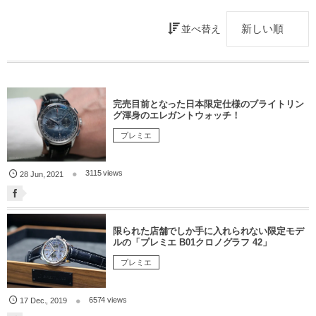
並べ替え
完売目前となった日本限定仕様のブライトリン
グ渾身のエレガントウォッチ！
プレミエ
3115 views
28
Jun
,
2021
限られた店舗でしか手に入れられない限定モデ
ルの「プレミエ B01クロノグラフ 42」
プレミエ
6574 views
17
Dec.
,
2019