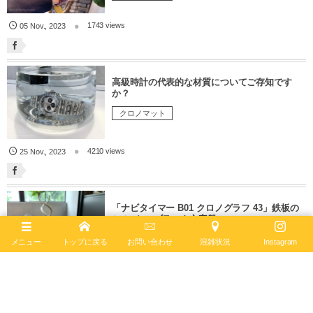
1743 views
05
Nov.
,
2023
高級時計の代表的な材質についてご存知です
か？
クロノマット
4210 views
25
Nov.
,
2023
「ナビタイマー B01 クロノグラフ 43」鉄板の
シルバー×ブラック文字盤
ナビタイマー
メニュー
トップに戻る
お問い合わせ
混雑状況
Instagram
3000 views
21
Sep
,
2023