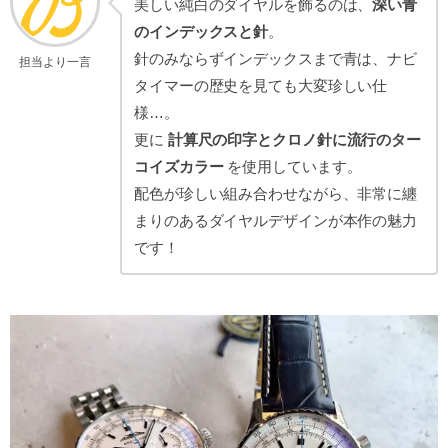
美しい純白のダイヤルを飾るのは、
深い青
のインデックスと針
。
針のみならずインデックスまで青は、ナビ
担当より一言
タイマーの歴史を見ても大変珍しい仕
様…。
更に
計算尺の印字とクロノ針に流行のター
コイズカラー
を使用しています。
配色が珍しい組み合わせながら、非常に纏
まりのあるダイヤルデザインが本作の魅力
です！