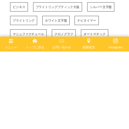
ビジネス
ブライトリングブティック大阪
シルバー文字盤
ブライトリング
ホワイト文字盤
ナビタイマー
マニュファクチュール
クロノグラフ
オートマチック
メニュー
トップに戻る
お問い合わせ
混雑状況
Instagram
January
26
,
2024
ブライトリング ブティック 大阪
BREITLING BOUTIQUE OSAKA
〒542-0085
大阪市中央区南船場4-12-6
TEL
06-4704-1884