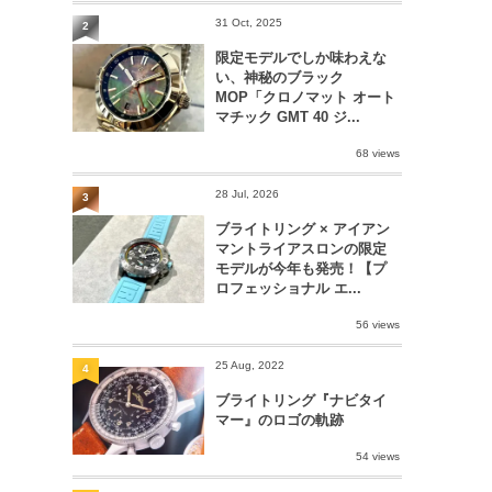
31 Oct, 2025
2
限定モデルでしか味わえな
い、神秘のブラック
MOP「クロノマット オート
マチック GMT 40 ジ...
68 views
28 Jul, 2026
3
ブライトリング × アイアン
マントライアスロンの限定
モデルが今年も発売！【プ
ロフェッショナル エ...
56 views
25 Aug, 2022
4
ブライトリング『ナビタイ
マー』のロゴの軌跡
54 views