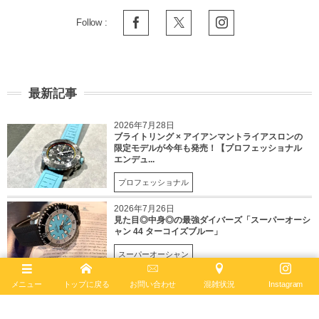
Follow :
最新記事
2026年7月28日
ブライトリング × アイアンマントライアスロンの
限定モデルが今年も発売！【プロフェッショナル
エンデュ...
プロフェッショナル
2026年7月26日
見た目◎中身◎の最強ダイバーズ「スーパーオーシ
ャン 44 ターコイズブルー」
スーパーオーシャン
2026年7月19日
メニュー
トップに戻る
お問い合わせ
混雑状況
Instagram
ゴールド×セラミックのメリハリデザインを楽し
む！スーパークロノマット「グリーン文字盤」