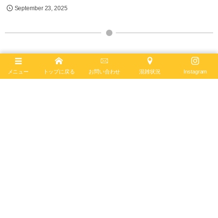
September
23
,
2025
メニュー
トップに戻る
お問い合わせ
混雑状況
Instagram
ブライトリング ブティック 大阪
BREITLING BOUTIQUE OSAKA
〒542-0085
大阪市中央区南船場4-12-6
TEL
06-4704-1884
営業時間 11:00 - 19:00 水曜定休
ブライトリング ブティック 大阪は2020年6月4日、移転リニューアルオー
プンしました。日本最大級の売場面積を誇り、最大200本の在庫を保有。
最新コンセプトによる店内で、知識と情熱を兼ね備えたブライトリング・
セールスマスターがお客様をお迎えします。
ブライトリング公式サイト