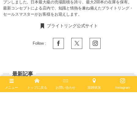
プンしました。日本最大級の売場面積を誇り、最大200本の在庫を保有。
最新コンセプトによる店内で、知識と情熱を兼ね備えたブライトリング・
セールスマスターがお客様をお迎えします。
ブライトリング公式サイト
Follow :
最新記事
2026年8月7日
メニュー
トップに戻る
お問い合わせ
混雑状況
Instagram
ナビタイマー オートマチック GMT 41
A32310211G1A1 ― 伝統のパイロットウォッチ
に...
ナビタイマー
2026年7月28日
ブライトリング × アイアンマントライアスロンの
限定モデルが今年も発売！【プロフェッショナル