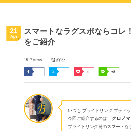
21
スマートなラグスポならコレ！ク
Apr
をご紹介
1517 views
約3分
0
いつも ブライトリング ブティ
今回ご紹介するのは
「クロノマッ
ブライトリング発のスマートな