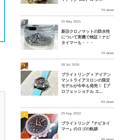
74 views
15 May, 2021
2
新旧クロノマットの防水性
について実機で検証！ナビ
タイマーも・・・
74 views
28 Jul, 2026
3
ブライトリング × アイアン
マントライアスロンの限定
モデルが今年も発売！【プ
ロフェッショナル エ...
63 views
25 Aug, 2022
4
ブライトリング『ナビタイ
マー』のロゴの軌跡
60 views