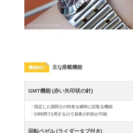
主な搭載機能
機能紹介
GMT機能 (赤い矢印状の針)
・指定した国同士の時差を瞬時に読取る機能
・24時間で1周するので昼夜の判別が可能
回転ベゼル (ライダータブ付き)