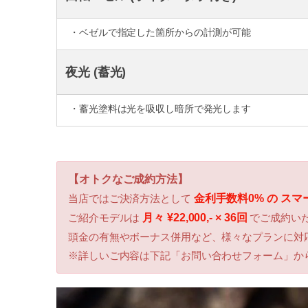
・ベゼルで指定した箇所からの計測が可能
夜光 (蓄光)
・蓄光塗料は光を吸収し暗所で発光します
【オトクなご成約方法】
当店ではご決済方法として
金利手数料0% の ス
ご紹介モデルは
月々 ¥22,000,- × 36回
でご成約い
頭金の有無やボーナス併用など、様々なプランに対
※詳しいご内容は下記「お問い合わせフォーム」か