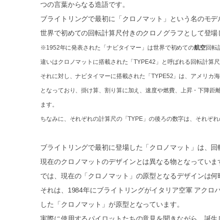
つの言葉からなる造語です。
ブライトリングで最初に「クロノマット」という名のモデル
世界で初めての回転計算尺付きのクロノグラフとして登場
※1952年に発表された「ナビタイマー」は世界で初めての
航空
回転
違いはクロノマットに搭載された「TYPE42」と呼ばれる回転計
それに対し、ナビタイマーに搭載された「TYPE52」は、アメリカ
となっており、
掛け算、割り算に加え、速度や燃費、上昇・下降距
ます。
ちなみに、それぞれの計算尺の「TYPE」の後ろの数字は、それぞ
ブライトリングで最初に登場した「クロノマット」は、回
現在のクロノマットのデザインとは異なる物となっていま
では、現在の「クロノマット」の原型となるデザインは何
それは、1984年にブライトリングがイタリア空軍 アク
した「クロノマット」が原型となっています。
実際に使用するパイロットたちの意見を聞きながら、誕生