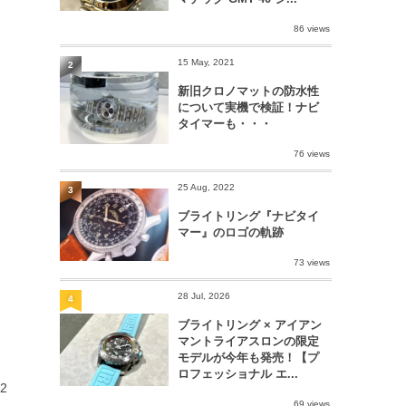
86 views
15 May, 2021
2
新旧クロノマットの防水性
について実機で検証！ナビ
タイマーも・・・
76 views
25 Aug, 2022
3
ブライトリング『ナビタイ
マー』のロゴの軌跡
73 views
28 Jul, 2026
4
ブライトリング × アイアン
マントライアスロンの限定
モデルが今年も発売！【プ
ロフェッショナル エ...
2
69 views