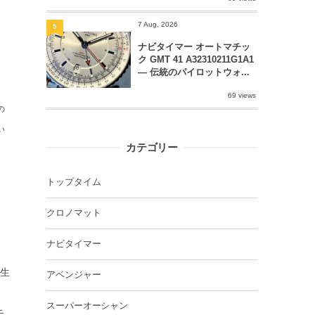
7 Aug, 2026
5
ナビタイマー オートマチッ
ク GMT 41 A32310211G1A1
― 伝統のパイロットウォ...
69 views
の
い
カテゴリー
トップタイム
、
クロノマット
ナビタイマー
誕生
アベンジャー
スーパーオーシャン
モ