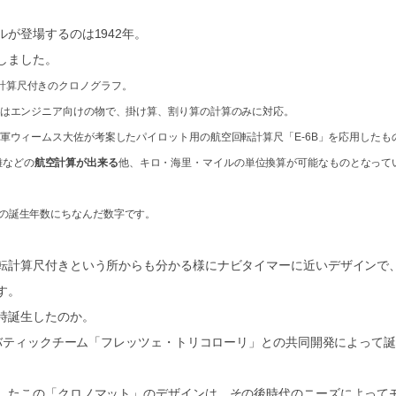
が登場するのは1942年。
しました。
計算尺付きのクロノグラフ。
算尺はエンジニア向けの物で、掛け算、割り算の計算のみに対応。
海軍ウィームス大佐が考案したパイロット用の航空回転計算尺「E-6B」を応用したも
離などの
航空計算が出来る
他、キロ・海里・マイルの単位換算が可能なものとなって
れの誕生年数にちなんだ数字です。
転計算尺付きという所からも分かる様にナビタイマーに近いデザインで
す。
時誕生したのか。
ロバティックチーム「フレッツェ・トリコローリ」との共同開発によって
したこの「クロノマット」のデザインは、その後時代のニーズによって