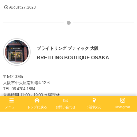
August
27
,
2023
ブライトリング ブティック 大阪
BREITLING BOUTIQUE OSAKA
〒542-0085
大阪市中央区南船場4-12-6
TEL
06-4704-1884
営業時間 11:00 - 19:00 水曜定休
ブライトリング ブティック 大阪は2020年6月4日、移転リニューアルオー
メニュー
トップに戻る
お問い合わせ
混雑状況
Instagram
プンしました。日本最大級の売場面積を誇り、最大200本の在庫を保有。
最新コンセプトによる店内で、知識と情熱を兼ね備えたブライトリング・
セールスマスターがお客様をお迎えします。
ブライトリング公式サイト