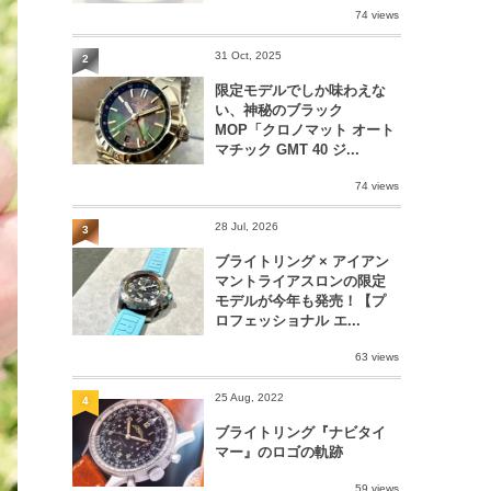
74 views
31 Oct, 2025
2
限定モデルでしか味わえな
い、神秘のブラック
MOP「クロノマット オート
マチック GMT 40 ジ...
74 views
28 Jul, 2026
3
ブライトリング × アイアン
マントライアスロンの限定
モデルが今年も発売！【プ
ロフェッショナル エ...
63 views
25 Aug, 2022
4
ブライトリング『ナビタイ
マー』のロゴの軌跡
59 views