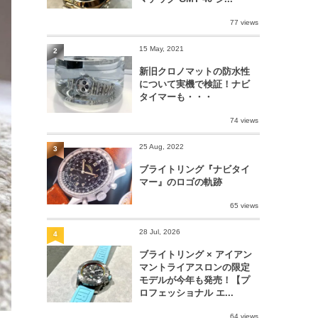
77 views
15 May, 2021
2
新旧クロノマットの防水性
について実機で検証！ナビ
タイマーも・・・
74 views
25 Aug, 2022
3
ブライトリング『ナビタイ
マー』のロゴの軌跡
65 views
28 Jul, 2026
4
ブライトリング × アイアン
マントライアスロンの限定
モデルが今年も発売！【プ
ロフェッショナル エ...
64 views