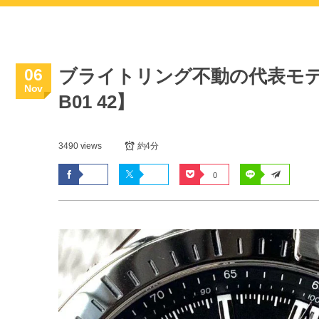
06
ブライトリング不動の代表モ
Nov
B01 42】
3490 views
約4分
0