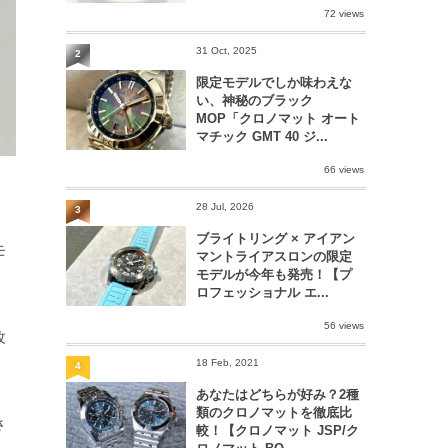
72 views
31 Oct, 2025
2
限定モデルでしか味わえな
い、神秘のブラック
MOP「クロノマット オート
マチック GMT 40 ジ...
66 views
28 Jul, 2026
3
ブライトリング × アイアン
モ
マントライアスロンの限定
モデルが今年も発売！【プ
ロフェッショナル エ...
56 views
改
18 Feb, 2021
4
あなたはどちらが好み？2種
類のクロノマットを徹底比
さ
較！【クロノマット JSP/ク