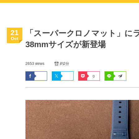
21
「スーパークロノマット」に
Oct
38mmサイズが新登場
2653 views
約2分
0