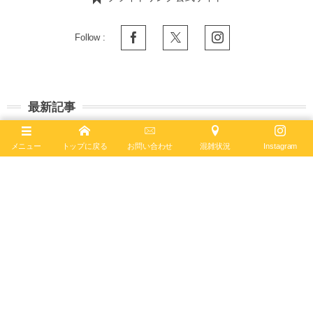
Follow :
最新記事
2026年7月28日
メニュー
トップに戻る
お問い合わせ
混雑状況
Instagram
ブライトリング × アイアンマントライアスロンの
限定モデルが今年も発売！【プロフェッショナル
エンデュ...
プロフェッショナル
2026年7月26日
見た目◎中身◎の最強ダイバーズ「スーパーオーシ
ャン 44 ターコイズブルー」
スーパーオーシャン
2026年7月19日
ゴールド×セラミックのメリハリデザインを楽し